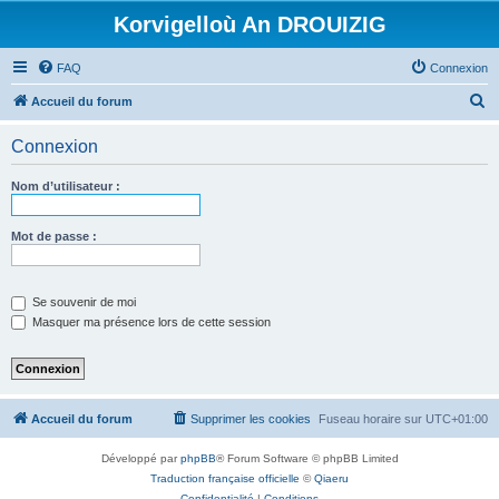
Korvigelloù An DROUIZIG
FAQ
Connexion
R
Accueil du forum
e
Connexion
c
h
Nom d’utilisateur :
e
r
Mot de passe :
c
h
Se souvenir de moi
e
Masquer ma présence lors de cette session
r
Accueil du forum
Supprimer les cookies
Fuseau horaire sur
UTC+01:00
Développé par
phpBB
® Forum Software © phpBB Limited
Traduction française officielle
©
Qiaeru
Confidentialité
|
Conditions