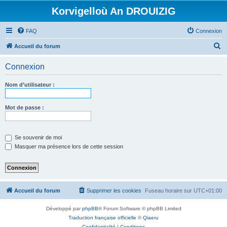
Korvigelloù An DROUIZIG
FAQ
Connexion
R
Accueil du forum
e
Connexion
c
h
Nom d’utilisateur :
e
r
Mot de passe :
c
h
Se souvenir de moi
e
Masquer ma présence lors de cette session
r
Accueil du forum
Supprimer les cookies
Fuseau horaire sur
UTC+01:00
Développé par
phpBB
® Forum Software © phpBB Limited
Traduction française officielle
©
Qiaeru
Confidentialité
|
Conditions