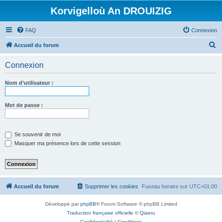
Korvigelloù An DROUIZIG
FAQ
Connexion
R
Accueil du forum
e
Connexion
c
h
Nom d’utilisateur :
e
r
Mot de passe :
c
h
Se souvenir de moi
e
Masquer ma présence lors de cette session
r
Accueil du forum
Supprimer les cookies
Fuseau horaire sur
UTC+01:00
Développé par
phpBB
® Forum Software © phpBB Limited
Traduction française officielle
©
Qiaeru
Confidentialité
|
Conditions