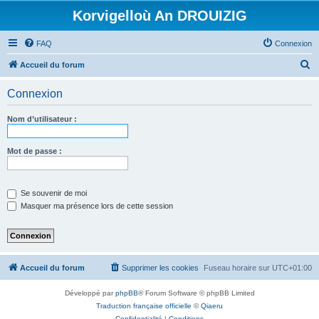
Korvigelloù An DROUIZIG
FAQ
Connexion
R
Accueil du forum
e
Connexion
c
h
Nom d’utilisateur :
e
r
Mot de passe :
c
h
Se souvenir de moi
e
Masquer ma présence lors de cette session
r
Accueil du forum
Supprimer les cookies
Fuseau horaire sur
UTC+01:00
Développé par
phpBB
® Forum Software © phpBB Limited
Traduction française officielle
©
Qiaeru
Confidentialité
|
Conditions