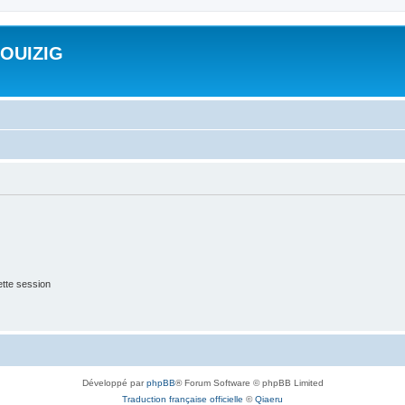
ROUIZIG
tte session
Développé par
phpBB
® Forum Software © phpBB Limited
Traduction française officielle
©
Qiaeru