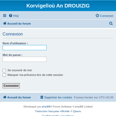
Korvigelloù An DROUIZIG
FAQ
Connexion
R
Accueil du forum
e
Connexion
c
h
Nom d’utilisateur :
e
r
Mot de passe :
c
h
Se souvenir de moi
e
Masquer ma présence lors de cette session
r
Accueil du forum
Supprimer les cookies
Fuseau horaire sur
UTC+01:00
Développé par
phpBB
® Forum Software © phpBB Limited
Traduction française officielle
©
Qiaeru
Confidentialité
|
Conditions