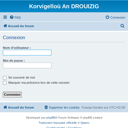
Korvigelloù An DROUIZIG
FAQ
Connexion
R
Accueil du forum
e
Connexion
c
h
Nom d’utilisateur :
e
r
Mot de passe :
c
h
Se souvenir de moi
e
Masquer ma présence lors de cette session
r
Accueil du forum
Supprimer les cookies
Fuseau horaire sur
UTC+01:00
Développé par
phpBB
® Forum Software © phpBB Limited
Traduction française officielle
©
Qiaeru
Confidentialité
|
Conditions