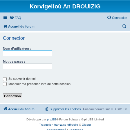
Korvigelloù An DROUIZIG
FAQ
Connexion
R
Accueil du forum
e
Connexion
c
h
Nom d’utilisateur :
e
r
Mot de passe :
c
h
Se souvenir de moi
e
Masquer ma présence lors de cette session
r
Accueil du forum
Supprimer les cookies
Fuseau horaire sur
UTC+01:00
Développé par
phpBB
® Forum Software © phpBB Limited
Traduction française officielle
©
Qiaeru
Confidentialité
|
Conditions