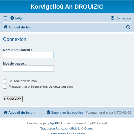
Korvigelloù An DROUIZIG
FAQ
Connexion
R
Accueil du forum
e
Connexion
c
h
Nom d’utilisateur :
e
r
Mot de passe :
c
h
Se souvenir de moi
e
Masquer ma présence lors de cette session
r
Accueil du forum
Supprimer les cookies
Fuseau horaire sur
UTC+01:00
Développé par
phpBB
® Forum Software © phpBB Limited
Traduction française officielle
©
Qiaeru
Confidentialité
|
Conditions