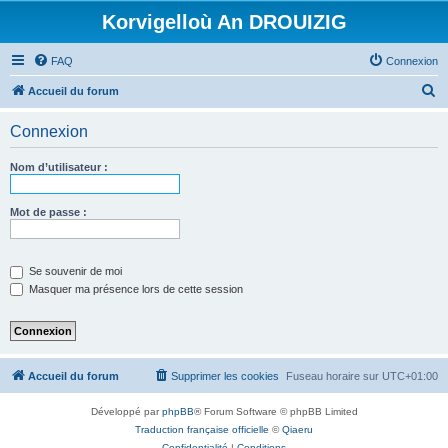
Korvigelloù An DROUIZIG
FAQ
Connexion
R
Accueil du forum
e
Connexion
c
h
Nom d’utilisateur :
e
r
Mot de passe :
c
h
Se souvenir de moi
e
Masquer ma présence lors de cette session
r
Accueil du forum
Supprimer les cookies
Fuseau horaire sur
UTC+01:00
Développé par
phpBB
® Forum Software © phpBB Limited
Traduction française officielle
©
Qiaeru
Confidentialité
|
Conditions