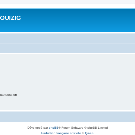
ROUIZIG
tte session
Développé par
phpBB
® Forum Software © phpBB Limited
Traduction française officielle
©
Qiaeru