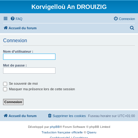
Korvigelloù An DROUIZIG
FAQ
Connexion
R
Accueil du forum
e
Connexion
c
h
Nom d’utilisateur :
e
r
Mot de passe :
c
h
Se souvenir de moi
e
Masquer ma présence lors de cette session
r
Accueil du forum
Supprimer les cookies
Fuseau horaire sur
UTC+01:00
Développé par
phpBB
® Forum Software © phpBB Limited
Traduction française officielle
©
Qiaeru
Confidentialité
|
Conditions