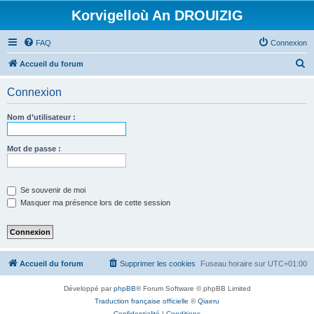
Korvigelloù An DROUIZIG
FAQ
Connexion
R
Accueil du forum
e
Connexion
c
h
Nom d’utilisateur :
e
r
Mot de passe :
c
h
Se souvenir de moi
e
Masquer ma présence lors de cette session
r
Accueil du forum
Supprimer les cookies
Fuseau horaire sur
UTC+01:00
Développé par
phpBB
® Forum Software © phpBB Limited
Traduction française officielle
©
Qiaeru
Confidentialité
|
Conditions