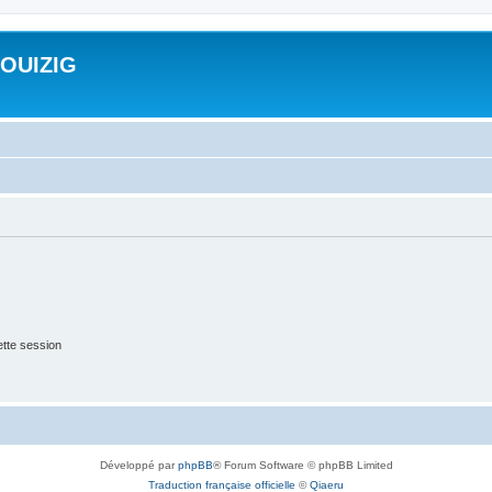
ROUIZIG
tte session
Développé par
phpBB
® Forum Software © phpBB Limited
Traduction française officielle
©
Qiaeru