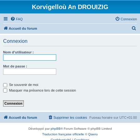
Korvigelloù An DROUIZIG
FAQ
Connexion
R
Accueil du forum
e
Connexion
c
h
Nom d’utilisateur :
e
r
Mot de passe :
c
h
Se souvenir de moi
e
Masquer ma présence lors de cette session
r
Accueil du forum
Supprimer les cookies
Fuseau horaire sur
UTC+01:00
Développé par
phpBB
® Forum Software © phpBB Limited
Traduction française officielle
©
Qiaeru
Confidentialité
|
Conditions