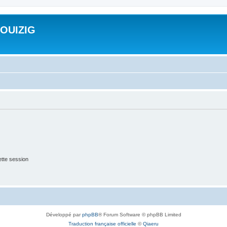
ROUIZIG
tte session
Développé par
phpBB
® Forum Software © phpBB Limited
Traduction française officielle
©
Qiaeru