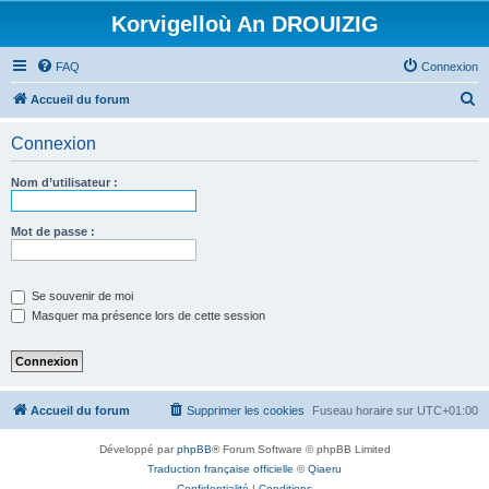
Korvigelloù An DROUIZIG
FAQ
Connexion
R
Accueil du forum
e
Connexion
c
h
Nom d’utilisateur :
e
r
Mot de passe :
c
h
Se souvenir de moi
e
Masquer ma présence lors de cette session
r
Accueil du forum
Supprimer les cookies
Fuseau horaire sur
UTC+01:00
Développé par
phpBB
® Forum Software © phpBB Limited
Traduction française officielle
©
Qiaeru
Confidentialité
|
Conditions