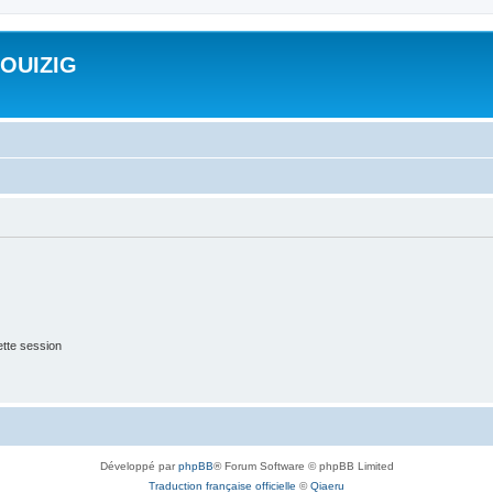
ROUIZIG
tte session
Développé par
phpBB
® Forum Software © phpBB Limited
Traduction française officielle
©
Qiaeru