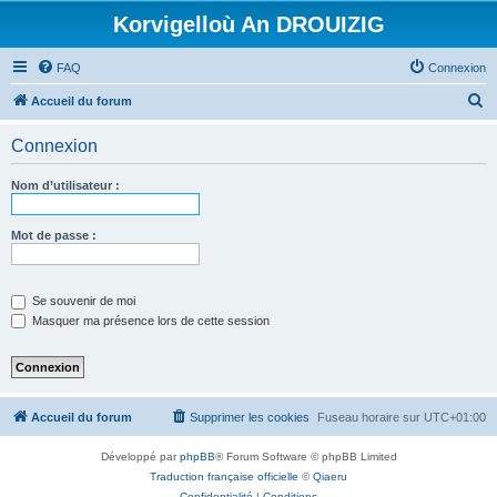
Korvigelloù An DROUIZIG
FAQ
Connexion
R
Accueil du forum
e
Connexion
c
h
Nom d’utilisateur :
e
r
Mot de passe :
c
h
Se souvenir de moi
e
Masquer ma présence lors de cette session
r
Accueil du forum
Supprimer les cookies
Fuseau horaire sur
UTC+01:00
Développé par
phpBB
® Forum Software © phpBB Limited
Traduction française officielle
©
Qiaeru
Confidentialité
|
Conditions