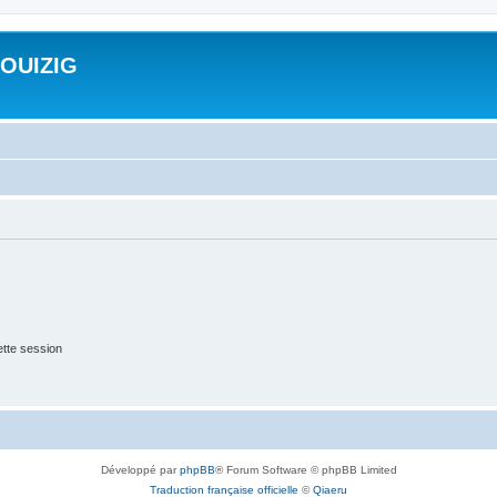
ROUIZIG
tte session
Développé par
phpBB
® Forum Software © phpBB Limited
Traduction française officielle
©
Qiaeru