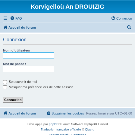
Korvigelloù An DROUIZIG
FAQ
Connexion
R
Accueil du forum
e
Connexion
c
h
Nom d’utilisateur :
e
r
Mot de passe :
c
h
Se souvenir de moi
e
Masquer ma présence lors de cette session
r
Accueil du forum
Supprimer les cookies
Fuseau horaire sur
UTC+01:00
Développé par
phpBB
® Forum Software © phpBB Limited
Traduction française officielle
©
Qiaeru
Confidentialité
|
Conditions