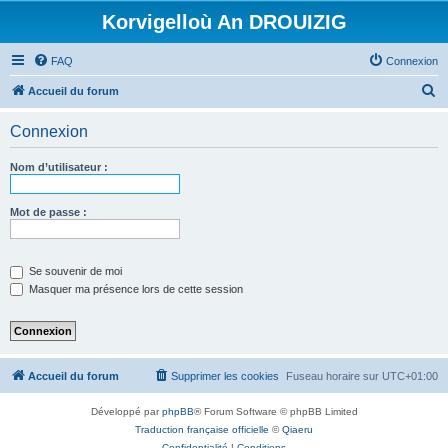
Korvigelloù An DROUIZIG
FAQ
Connexion
R
Accueil du forum
e
Connexion
c
h
Nom d’utilisateur :
e
r
Mot de passe :
c
h
Se souvenir de moi
e
Masquer ma présence lors de cette session
r
Accueil du forum
Supprimer les cookies
Fuseau horaire sur
UTC+01:00
Développé par
phpBB
® Forum Software © phpBB Limited
Traduction française officielle
©
Qiaeru
Confidentialité
|
Conditions