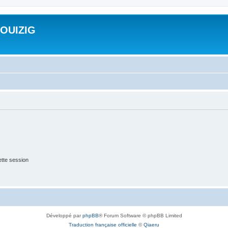
ROUIZIG
tte session
Développé par
phpBB
® Forum Software © phpBB Limited
Traduction française officielle
©
Qiaeru