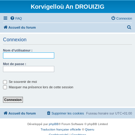
Korvigelloù An DROUIZIG
FAQ
Connexion
R
Accueil du forum
e
Connexion
c
h
Nom d’utilisateur :
e
r
Mot de passe :
c
h
Se souvenir de moi
e
Masquer ma présence lors de cette session
r
Accueil du forum
Supprimer les cookies
Fuseau horaire sur
UTC+01:00
Développé par
phpBB
® Forum Software © phpBB Limited
Traduction française officielle
©
Qiaeru
Confidentialité
|
Conditions