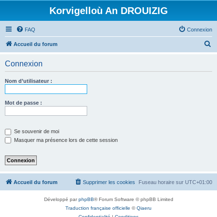
Korvigelloù An DROUIZIG
FAQ
Connexion
R
Accueil du forum
e
Connexion
c
h
Nom d’utilisateur :
e
r
Mot de passe :
c
h
Se souvenir de moi
e
Masquer ma présence lors de cette session
r
Accueil du forum
Supprimer les cookies
Fuseau horaire sur
UTC+01:00
Développé par
phpBB
® Forum Software © phpBB Limited
Traduction française officielle
©
Qiaeru
Confidentialité
|
Conditions