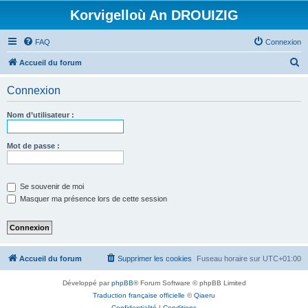
Korvigelloù An DROUIZIG
FAQ
Connexion
R
Accueil du forum
e
Connexion
c
h
Nom d’utilisateur :
e
r
Mot de passe :
c
h
Se souvenir de moi
e
Masquer ma présence lors de cette session
r
Accueil du forum
Supprimer les cookies
Fuseau horaire sur
UTC+01:00
Développé par
phpBB
® Forum Software © phpBB Limited
Traduction française officielle
©
Qiaeru
Confidentialité
|
Conditions