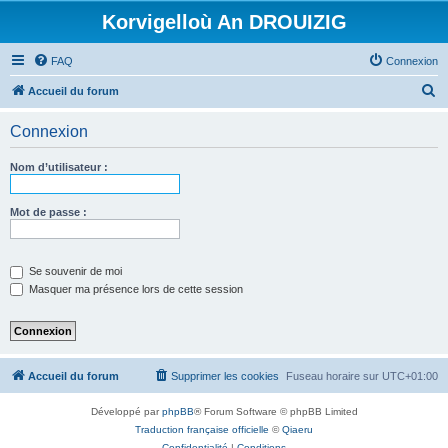
Korvigelloù An DROUIZIG
FAQ
Connexion
R
Accueil du forum
e
Connexion
c
h
Nom d’utilisateur :
e
r
Mot de passe :
c
h
Se souvenir de moi
e
Masquer ma présence lors de cette session
r
Accueil du forum
Supprimer les cookies
Fuseau horaire sur
UTC+01:00
Développé par
phpBB
® Forum Software © phpBB Limited
Traduction française officielle
©
Qiaeru
Confidentialité
|
Conditions