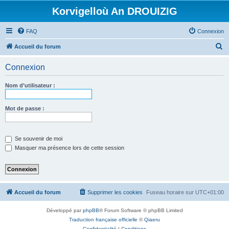
Korvigelloù An DROUIZIG
FAQ
Connexion
R
Accueil du forum
e
Connexion
c
h
Nom d’utilisateur :
e
r
Mot de passe :
c
h
Se souvenir de moi
e
Masquer ma présence lors de cette session
r
Accueil du forum
Supprimer les cookies
Fuseau horaire sur
UTC+01:00
Développé par
phpBB
® Forum Software © phpBB Limited
Traduction française officielle
©
Qiaeru
Confidentialité
|
Conditions