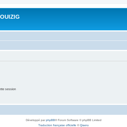
ROUIZIG
tte session
Développé par
phpBB
® Forum Software © phpBB Limited
Traduction française officielle
©
Qiaeru