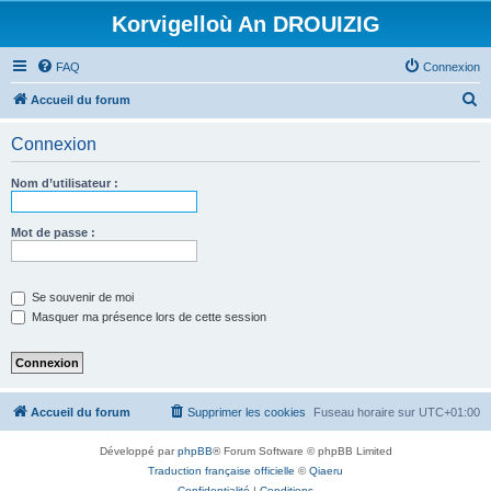
Korvigelloù An DROUIZIG
FAQ
Connexion
R
Accueil du forum
e
Connexion
c
h
Nom d’utilisateur :
e
r
Mot de passe :
c
h
Se souvenir de moi
e
Masquer ma présence lors de cette session
r
Accueil du forum
Supprimer les cookies
Fuseau horaire sur
UTC+01:00
Développé par
phpBB
® Forum Software © phpBB Limited
Traduction française officielle
©
Qiaeru
Confidentialité
|
Conditions