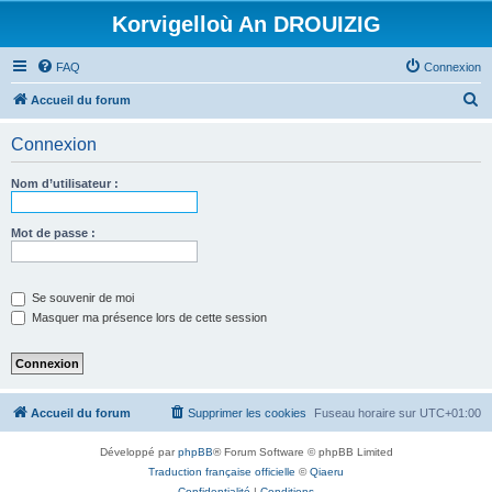
Korvigelloù An DROUIZIG
FAQ
Connexion
R
Accueil du forum
e
Connexion
c
h
Nom d’utilisateur :
e
r
Mot de passe :
c
h
Se souvenir de moi
e
Masquer ma présence lors de cette session
r
Accueil du forum
Supprimer les cookies
Fuseau horaire sur
UTC+01:00
Développé par
phpBB
® Forum Software © phpBB Limited
Traduction française officielle
©
Qiaeru
Confidentialité
|
Conditions