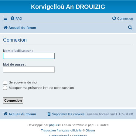
Korvigelloù An DROUIZIG
FAQ
Connexion
R
Accueil du forum
e
Connexion
c
h
Nom d’utilisateur :
e
r
Mot de passe :
c
h
Se souvenir de moi
e
Masquer ma présence lors de cette session
r
Accueil du forum
Supprimer les cookies
Fuseau horaire sur
UTC+01:00
Développé par
phpBB
® Forum Software © phpBB Limited
Traduction française officielle
©
Qiaeru
Confidentialité
|
Conditions