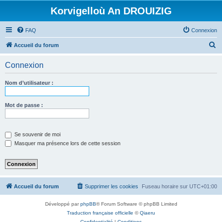
Korvigelloù An DROUIZIG
FAQ
Connexion
R
Accueil du forum
e
Connexion
c
h
Nom d’utilisateur :
e
r
Mot de passe :
c
h
Se souvenir de moi
e
Masquer ma présence lors de cette session
r
Accueil du forum
Supprimer les cookies
Fuseau horaire sur
UTC+01:00
Développé par
phpBB
® Forum Software © phpBB Limited
Traduction française officielle
©
Qiaeru
Confidentialité
|
Conditions