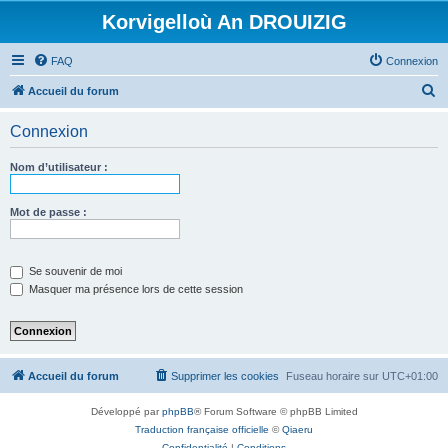
Korvigelloù An DROUIZIG
FAQ
Connexion
R
Accueil du forum
e
Connexion
c
h
Nom d’utilisateur :
e
r
Mot de passe :
c
h
Se souvenir de moi
e
Masquer ma présence lors de cette session
r
Accueil du forum
Supprimer les cookies
Fuseau horaire sur
UTC+01:00
Développé par
phpBB
® Forum Software © phpBB Limited
Traduction française officielle
©
Qiaeru
Confidentialité
|
Conditions