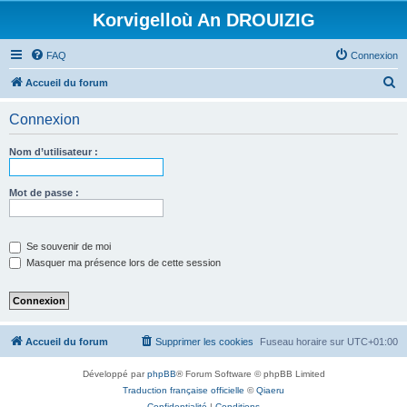
Korvigelloù An DROUIZIG
FAQ
Connexion
R
Accueil du forum
e
Connexion
c
h
Nom d’utilisateur :
e
r
Mot de passe :
c
h
Se souvenir de moi
e
Masquer ma présence lors de cette session
r
Accueil du forum
Supprimer les cookies
Fuseau horaire sur
UTC+01:00
Développé par
phpBB
® Forum Software © phpBB Limited
Traduction française officielle
©
Qiaeru
Confidentialité
|
Conditions