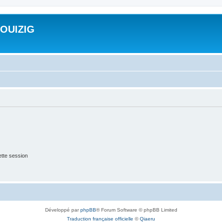
ROUIZIG
tte session
Développé par
phpBB
® Forum Software © phpBB Limited
Traduction française officielle
©
Qiaeru