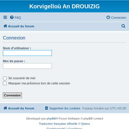
Korvigelloù An DROUIZIG
FAQ
Connexion
R
Accueil du forum
e
Connexion
c
h
Nom d’utilisateur :
e
r
Mot de passe :
c
h
Se souvenir de moi
e
Masquer ma présence lors de cette session
r
Accueil du forum
Supprimer les cookies
Fuseau horaire sur
UTC+01:00
Développé par
phpBB
® Forum Software © phpBB Limited
Traduction française officielle
©
Qiaeru
Confidentialité
|
Conditions