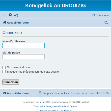
Korvigelloù An DROUIZIG
FAQ
Connexion
R
Accueil du forum
e
Connexion
c
h
Nom d’utilisateur :
e
r
Mot de passe :
c
h
Se souvenir de moi
e
Masquer ma présence lors de cette session
r
Accueil du forum
Supprimer les cookies
Fuseau horaire sur
UTC+01:00
Développé par
phpBB
® Forum Software © phpBB Limited
Traduction française officielle
©
Qiaeru
Confidentialité
|
Conditions