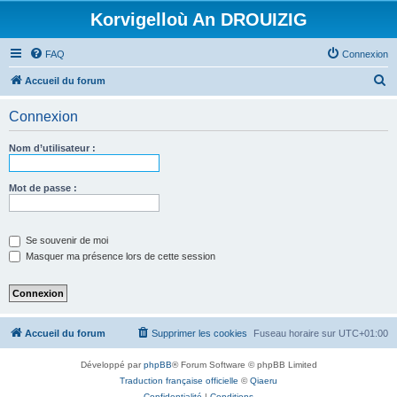
Korvigelloù An DROUIZIG
FAQ
Connexion
R
Accueil du forum
e
Connexion
c
h
Nom d’utilisateur :
e
r
Mot de passe :
c
h
Se souvenir de moi
e
Masquer ma présence lors de cette session
r
Accueil du forum
Supprimer les cookies
Fuseau horaire sur
UTC+01:00
Développé par
phpBB
® Forum Software © phpBB Limited
Traduction française officielle
©
Qiaeru
Confidentialité
|
Conditions