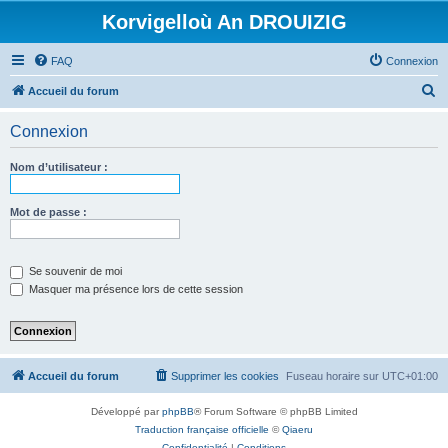
Korvigelloù An DROUIZIG
FAQ
Connexion
R
Accueil du forum
e
Connexion
c
h
Nom d’utilisateur :
e
r
Mot de passe :
c
h
Se souvenir de moi
e
Masquer ma présence lors de cette session
r
Accueil du forum
Supprimer les cookies
Fuseau horaire sur
UTC+01:00
Développé par
phpBB
® Forum Software © phpBB Limited
Traduction française officielle
©
Qiaeru
Confidentialité
|
Conditions