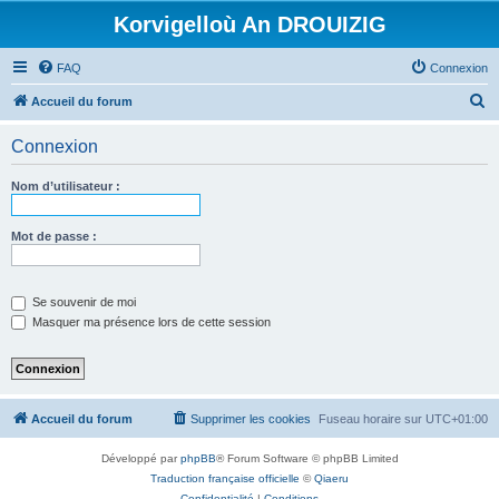
Korvigelloù An DROUIZIG
FAQ
Connexion
R
Accueil du forum
e
Connexion
c
h
Nom d’utilisateur :
e
r
Mot de passe :
c
h
Se souvenir de moi
e
Masquer ma présence lors de cette session
r
Accueil du forum
Supprimer les cookies
Fuseau horaire sur
UTC+01:00
Développé par
phpBB
® Forum Software © phpBB Limited
Traduction française officielle
©
Qiaeru
Confidentialité
|
Conditions