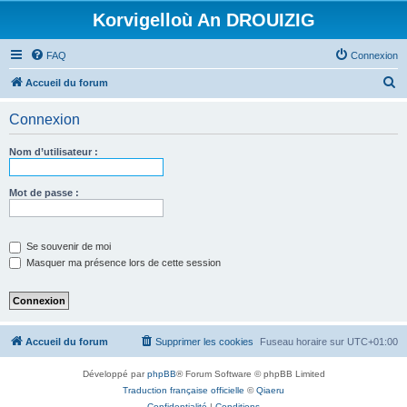
Korvigelloù An DROUIZIG
FAQ
Connexion
R
Accueil du forum
e
Connexion
c
h
Nom d’utilisateur :
e
r
Mot de passe :
c
h
Se souvenir de moi
e
Masquer ma présence lors de cette session
r
Accueil du forum
Supprimer les cookies
Fuseau horaire sur
UTC+01:00
Développé par
phpBB
® Forum Software © phpBB Limited
Traduction française officielle
©
Qiaeru
Confidentialité
|
Conditions