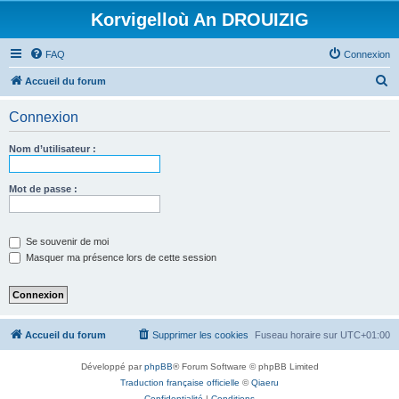
Korvigelloù An DROUIZIG
FAQ
Connexion
R
Accueil du forum
e
Connexion
c
h
Nom d’utilisateur :
e
r
Mot de passe :
c
h
Se souvenir de moi
e
Masquer ma présence lors de cette session
r
Accueil du forum
Supprimer les cookies
Fuseau horaire sur
UTC+01:00
Développé par
phpBB
® Forum Software © phpBB Limited
Traduction française officielle
©
Qiaeru
Confidentialité
|
Conditions