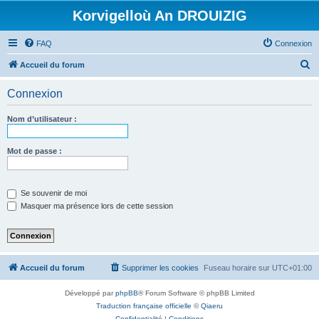
Korvigelloù An DROUIZIG
FAQ
Connexion
R
Accueil du forum
e
Connexion
c
h
Nom d’utilisateur :
e
r
Mot de passe :
c
h
Se souvenir de moi
e
Masquer ma présence lors de cette session
r
Accueil du forum
Supprimer les cookies
Fuseau horaire sur
UTC+01:00
Développé par
phpBB
® Forum Software © phpBB Limited
Traduction française officielle
©
Qiaeru
Confidentialité
|
Conditions