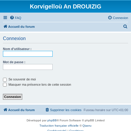
Korvigelloù An DROUIZIG
FAQ
Connexion
R
Accueil du forum
e
Connexion
c
h
Nom d’utilisateur :
e
r
Mot de passe :
c
h
Se souvenir de moi
e
Masquer ma présence lors de cette session
r
Accueil du forum
Supprimer les cookies
Fuseau horaire sur
UTC+01:00
Développé par
phpBB
® Forum Software © phpBB Limited
Traduction française officielle
©
Qiaeru
Confidentialité
|
Conditions