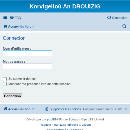
Korvigelloù An DROUIZIG
FAQ
Connexion
R
Accueil du forum
e
Connexion
c
h
Nom d’utilisateur :
e
r
Mot de passe :
c
h
Se souvenir de moi
e
Masquer ma présence lors de cette session
r
Accueil du forum
Supprimer les cookies
Fuseau horaire sur
UTC+01:00
Développé par
phpBB
® Forum Software © phpBB Limited
Traduction française officielle
©
Qiaeru
Confidentialité
|
Conditions