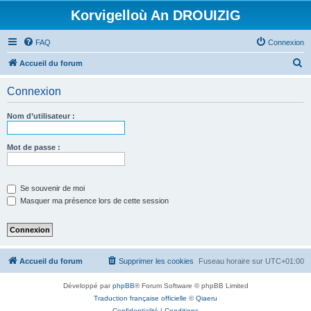
Korvigelloù An DROUIZIG
FAQ
Connexion
R
Accueil du forum
e
Connexion
c
h
Nom d’utilisateur :
e
r
Mot de passe :
c
h
Se souvenir de moi
e
Masquer ma présence lors de cette session
r
Accueil du forum
Supprimer les cookies
Fuseau horaire sur
UTC+01:00
Développé par
phpBB
® Forum Software © phpBB Limited
Traduction française officielle
©
Qiaeru
Confidentialité
|
Conditions