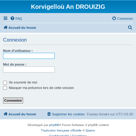
Korvigelloù An DROUIZIG
FAQ
Connexion
R
Accueil du forum
e
Connexion
c
h
Nom d’utilisateur :
e
r
Mot de passe :
c
h
Se souvenir de moi
e
Masquer ma présence lors de cette session
r
Accueil du forum
Supprimer les cookies
Fuseau horaire sur
UTC+01:00
Développé par
phpBB
® Forum Software © phpBB Limited
Traduction française officielle
©
Qiaeru
Confidentialité
|
Conditions