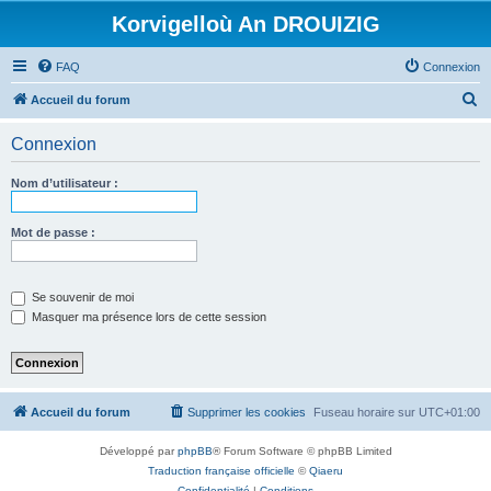
Korvigelloù An DROUIZIG
FAQ
Connexion
R
Accueil du forum
e
Connexion
c
h
Nom d’utilisateur :
e
r
Mot de passe :
c
h
Se souvenir de moi
e
Masquer ma présence lors de cette session
r
Accueil du forum
Supprimer les cookies
Fuseau horaire sur
UTC+01:00
Développé par
phpBB
® Forum Software © phpBB Limited
Traduction française officielle
©
Qiaeru
Confidentialité
|
Conditions