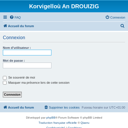
Korvigelloù An DROUIZIG
FAQ
Connexion
R
Accueil du forum
e
Connexion
c
h
Nom d’utilisateur :
e
r
Mot de passe :
c
h
Se souvenir de moi
e
Masquer ma présence lors de cette session
r
Accueil du forum
Supprimer les cookies
Fuseau horaire sur
UTC+01:00
Développé par
phpBB
® Forum Software © phpBB Limited
Traduction française officielle
©
Qiaeru
Confidentialité
|
Conditions